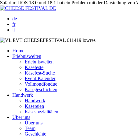
Safari mit iOS 18.0 und 18.1 hat ein Problem mit der Darstellung von We
de
fr
it
Home
Erlebniswelten
Erlebniswelten
Käsefeste
Käsefest-Suche
Event-Kalender
Vollmondfondue
Käsegeschichten
Handwerk
Handwerk
Käsereien
Käsespezialitäten
Über uns
Über uns
Team
Geschichte