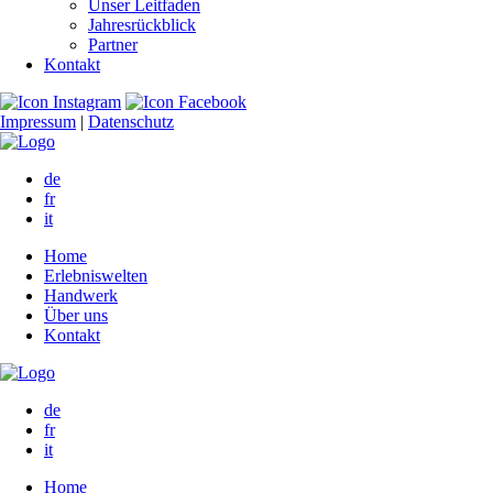
Unser Leitfaden
Jahresrückblick
Partner
Kontakt
Impressum
|
Datenschutz
de
fr
it
Home
Erlebniswelten
Handwerk
Über uns
Kontakt
de
fr
it
Home