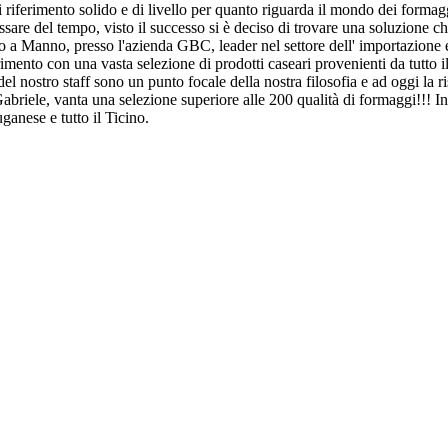
erimento solido e di livello per quanto riguarda il mondo dei formagg
assare del tempo, visto il successo si è deciso di trovare una soluzione 
ento a Manno, presso l'azienda GBC, leader nel settore dell' importazione e
o con una vasta selezione di prodotti caseari provenienti da tutto il 
 del nostro staff sono un punto focale della nostra filosofia e ad oggi la r
Gabriele, vanta una selezione superiore alle 200 qualità di formaggi!!! I
ganese e tutto il Ticino.