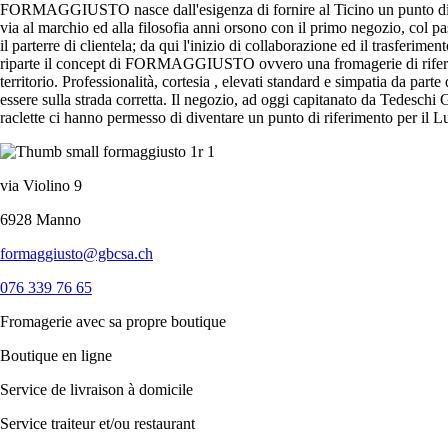
FORMAGGIUSTO nasce dall'esigenza di fornire al Ticino un punto di rif
via al marchio ed alla filosofia anni orsono con il primo negozio, col p
il parterre di clientela; da qui l'inizio di collaborazione ed il trasferim
riparte il concept di FORMAGGIUSTO ovvero una fromagerie di riferiment
territorio. Professionalità, cortesia , elevati standard e simpatia da parte
essere sulla strada corretta. Il negozio, ad oggi capitanato da Tedeschi 
raclette ci hanno permesso di diventare un punto di riferimento per il Lu
via Violino 9
6928 Manno
formaggiusto@gbcsa.ch
076 339 76 65
Fromagerie avec sa propre boutique
Boutique en ligne
Service de livraison à domicile
Service traiteur et/ou restaurant