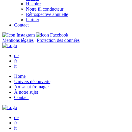
Histoire
Notre fil conducteur
Rétrospective annuelle
Partner
Contact
Mentions légales
|
Protection des données
de
fr
it
Home
Univers découverte
Artisanat fromager
À notre sujet
Contact
de
fr
it