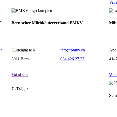
Vai a
V
Bernischer Milchkäuferverband BMKV
Miba
ch
Gurtengasse 6
info@bmkv.ch
Andl
3011 Bern
034 426 27 27
4147
Vai al sito
Vai a
C-Träger
Sch