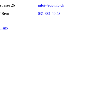
strasse 26
info@aop-igp-ch
 Bern
031 381 49 53
l sito