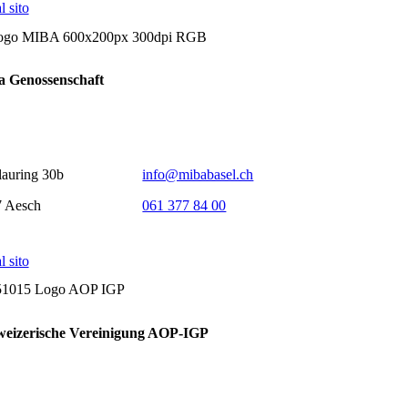
l sito
 Genossenschaft
auring 30b
info@mibabasel.ch
 Aesch
061 377 84 00
l sito
weizerische Vereinigung AOP-IGP