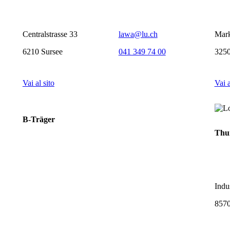
Centralstrasse 33
lawa@lu.ch
Mark
6210 Sursee
041 349 74 00
3250
Vai al sito
Vai a
B-Träger
Thu
Indus
8570