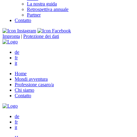
La nostra guida
Retrospettiva annuale
Partner
Contatto
Impronta
|
Protezione dei dati
de
fr
it
Home
Mondi avventura
Professione casaro/a
Chi siamo
Contatto
de
fr
it