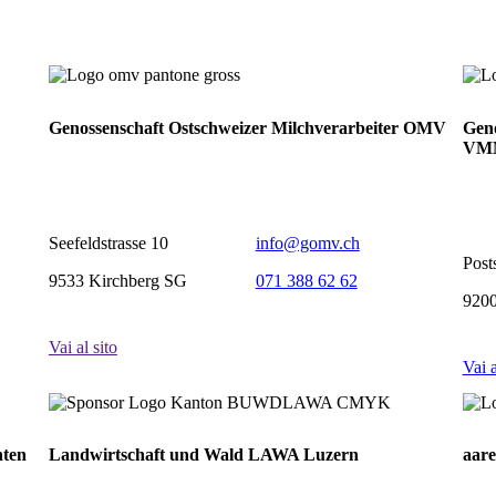
Genossenschaft Ostschweizer Milchverarbeiter OMV
Geno
VM
Seefeldstrasse 10
info@gomv.ch
Post
9533 Kirchberg SG
071 388 62 62
920
Vai al sito
Vai a
nten
Landwirtschaft und Wald LAWA Luzern
aare