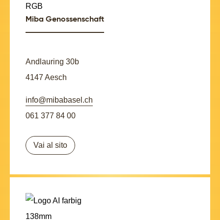
Miba Genossenschaft
Andlauring 30b
4147 Aesch
info@mibabasel.ch
061 377 84 00
Vai al sito