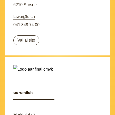
6210 Sursee
lawa@lu.ch
041 349 74 00
Vai al sito
aaremilch
Marktplatz 7