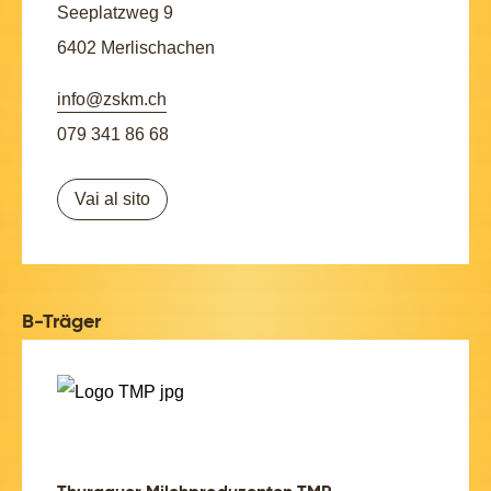
Seeplatzweg 9
6402 Merlischachen
info@zskm.ch
079 341 86 68
Vai al sito
B-Träger