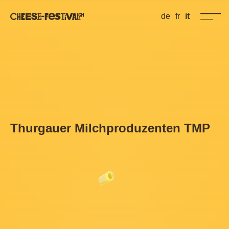
de
fr
it
Thurgauer Milchproduzenten TMP