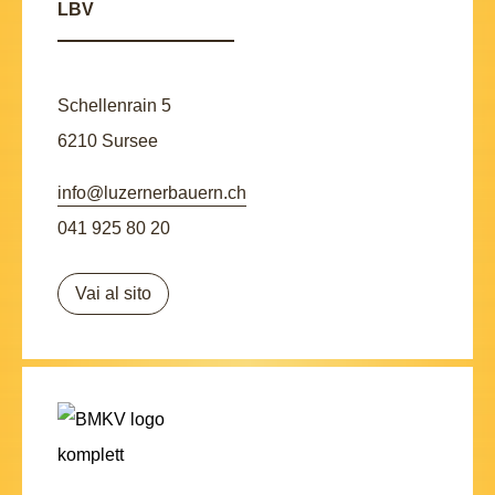
LBV
Schellenrain 5
6210 Sursee
info@luzernerbauern.ch
041 925 80 20
Vai al sito