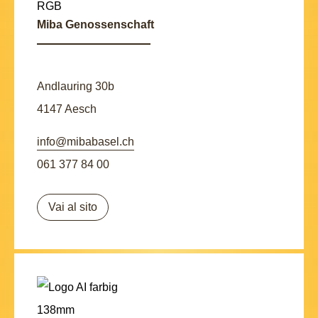
Miba Genossenschaft
Andlauring 30b
4147 Aesch
info@mibabasel.ch
061 377 84 00
Vai al sito