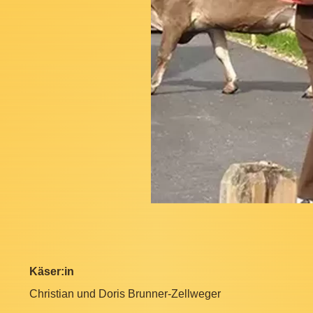
Käser:in
Christian und Doris Brunner-Zellweger