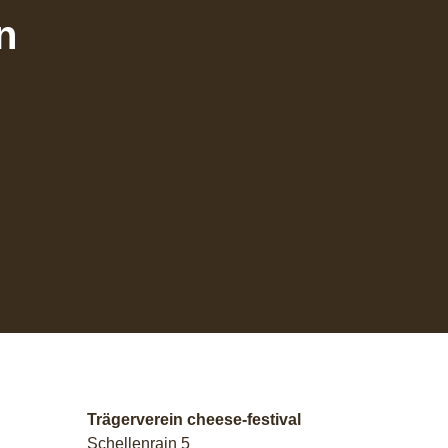
n
Trägerverein cheese-festival
Schellenrain 5