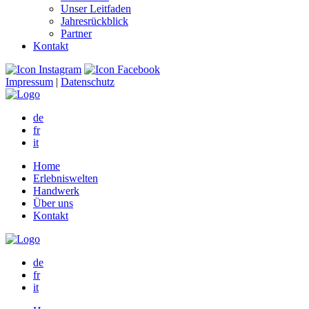
Unser Leitfaden
Jahresrückblick
Partner
Kontakt
Impressum
|
Datenschutz
de
fr
it
Home
Erlebniswelten
Handwerk
Über uns
Kontakt
de
fr
it