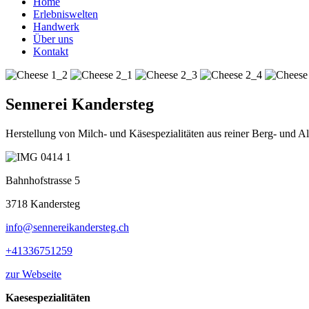
Home
Erlebniswelten
Handwerk
Über uns
Kontakt
Sennerei Kandersteg
Herstellung von Milch- und Käsespezialitäten aus reiner Berg- und A
Bahnhofstrasse 5
3718 Kandersteg
info@sennereikandersteg.ch
+41336751259
zur Webseite
Kaesespezialitäten