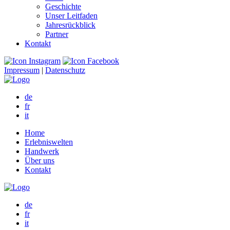
Geschichte
Unser Leitfaden
Jahresrückblick
Partner
Kontakt
Impressum
|
Datenschutz
de
fr
it
Home
Erlebniswelten
Handwerk
Über uns
Kontakt
de
fr
it