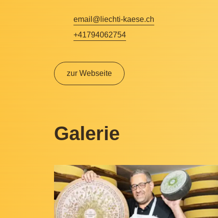
email@liechti-kaese.ch
+41794062754
zur Webseite
Galerie