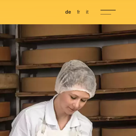
de
fr
it