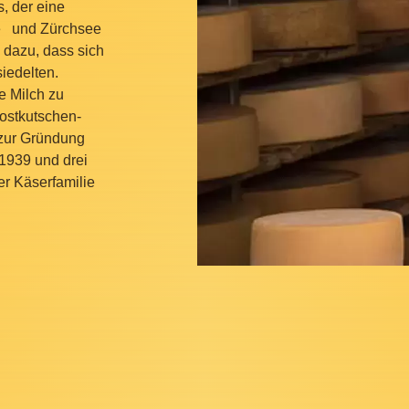
, der eine
ee und Zürchsee
 dazu, dass sich
iedelten.
e Milch zu
ostkutschen-
 zur Gründung
 1939 und drei
er Käserfamilie