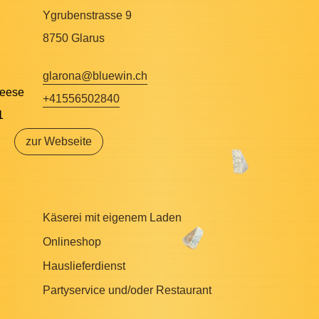
Ygrubenstrasse 9
8750 Glarus
glarona@bluewin.ch
+41556502840
zur Webseite
Käserei mit eigenem Laden
Onlineshop
Hauslieferdienst
Partyservice und/oder Restaurant