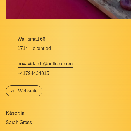
Wallismatt 66
1714 Heitenried
novavida.ch@outlook.com
+41794434815
zur Webseite
Käser:in
Sarah Gross