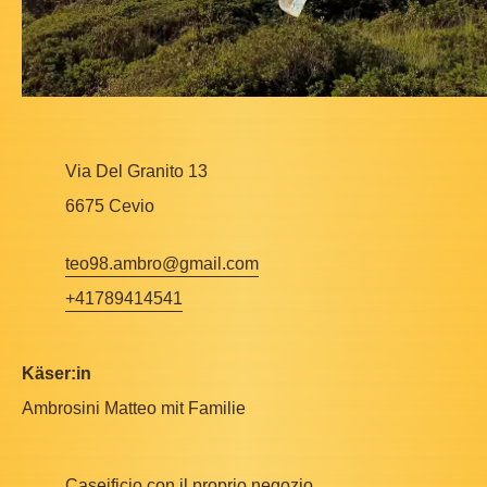
Via Del Granito 13
6675 Cevio
teo98.ambro@gmail.com
+41789414541
Käser:in
Ambrosini Matteo mit Familie
Caseificio con il proprio negozio