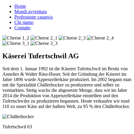
Home
Mondi avventura
Professione casaro/a
Chi siamo
Contatto
Käserei Tufertschwil AG
Seit dem 1. Januar 1992 ist die Käserei Tufertschwil im Besitz von
Annelies & Walter Räss-Huser. Seit der Gründung der Käserei im
Jahre 1896 wurde Appenzellerkäse produziert. Im 2002 begann man
mit die Spezialität Chällerhocker zu produzieren und selber zu
vermarkten. Stetig wuchs die abgesetzte Menge, dass wir im Jahre
2014 die Produktion von Appenzellerkäse einstellten und den
Tufertschwiler zu produzieren begannen. Heute verkaufen wir rund
110 zo unser Käse auf der halben Welt, zu 95 % den Chällerhocker.
Tufertschwil 63