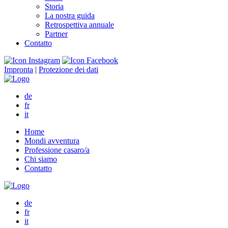
Storia
La nostra guida
Retrospettiva annuale
Partner
Contatto
Impronta
|
Protezione dei dati
de
fr
it
Home
Mondi avventura
Professione casaro/a
Chi siamo
Contatto
de
fr
it