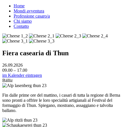
Home
Mondi avventura
Professione casaro/a
Chi siamo
Contatto
Fiera casearia di Thun
26.09.2026
09.00 – 17.00
im Kalender eintragen
Bälliz
Fin dalle prime ore del mattino, i casari di tutta la regione di Berna
sono pronti a offrire le loro specialità artigianali al Festival del
formaggio di Thun. Spiegano, mostrano, assaggiano e talvolta
ballano.