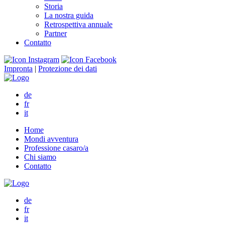
Storia
La nostra guida
Retrospettiva annuale
Partner
Contatto
Impronta
|
Protezione dei dati
de
fr
it
Home
Mondi avventura
Professione casaro/a
Chi siamo
Contatto
de
fr
it